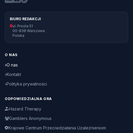
BIURO REDAKCJI
ul. Prosta 51
00-838 Warszawa
Polska
O NAS
O nas
Kontakt
Polityka prywatności
ODPOWIEDZIALNA GRA
Hazard Therapy
Gamblers Anonymous
Krajowe Centrum Przeciwdziałania Uzależnieniom