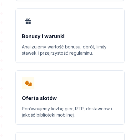
Bonusy i warunki
Analizujemy wartość bonusu, obrót, limity
stawek i przejrzystość regulaminu.
Oferta slotów
Porównujemy liczbę gier, RTP, dostawców i
jakość biblioteki mobilnej.