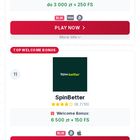
do 3 000 zł + 250 FS
BLIK
PLAY NOW
More Info
TOP WELCOME BONUS
WHY WE LIKE IT
RTP: 97%
Minimalny depozyt: 10 zł
Czas wypłaty: 1–24 godziny
11
Gry kasynowe: 6000+
GOOD TO KNOW
SpinBetter
Skomplikowane warunki bonusu
(8.7/10)
Welcome Bonus:
6 500 zł + 150 FS
BLIK