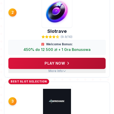
RTP: 96%
Minimalny depozyt: 10 zł
Czas wypłaty: 1–24 godziny
2
Gry kasynowe: 8000+
GOOD TO KNOW
Slotrave
Minus:
Przetwarzanie wypłat może być powolne.
(9.9/10)
Welcome Bonus:
450% do 12 500 zł + 1 Gra Bonusowa
PLAY NOW
More Info
BEST SLOT SELECTION
WHY WE LIKE IT
Duży wybór gier: 7 000+
Wiele metod płatności
Obsługa kryptowalut
3
Kasyno przyjazne dla urządzeń mobilnych
GOOD TO KNOW