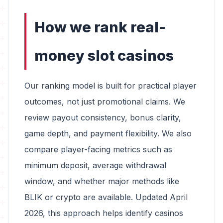
How we rank real-
money slot casinos
Our ranking model is built for practical player
outcomes, not just promotional claims. We
review payout consistency, bonus clarity,
game depth, and payment flexibility. We also
compare player-facing metrics such as
minimum deposit, average withdrawal
window, and whether major methods like
BLIK or crypto are available. Updated April
2026, this approach helps identify casinos