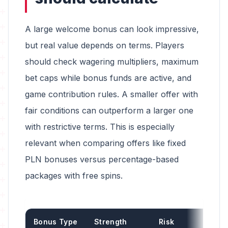
A large welcome bonus can look impressive,
but real value depends on terms. Players
should check wagering multipliers, maximum
bet caps while bonus funds are active, and
game contribution rules. A smaller offer with
fair conditions can outperform a larger one
with restrictive terms. This is especially
relevant when comparing offers like fixed
PLN bonuses versus percentage-based
packages with free spins.
Bonus Type
Strength
Risk
Be