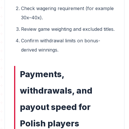
Check wagering requirement (for example
30x–40x).
Review game weighting and excluded titles.
Confirm withdrawal limits on bonus-
derived winnings.
Payments,
withdrawals, and
payout speed for
Polish players