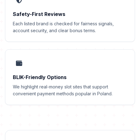
Safety-First Reviews
Each listed brand is checked for fairness signals,
account security, and clear bonus terms.
BLIK-Friendly Options
We highlight real-money slot sites that support
convenient payment methods popular in Poland.