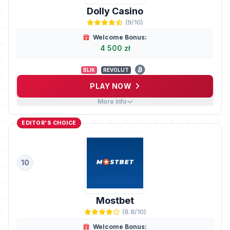
Dolly Casino
(9/10)
Welcome Bonus:
4 500 zł
BLIK
REVOLUT
PLAY NOW
More Info
EDITOR'S CHOICE
WHY WE LIKE IT
RTP: 96%
Minimalny depozyt: 20 zł
Czas wypłaty: do 24 godzin
10
Gry kasynowe: 5500+
GOOD TO KNOW
Mostbet
Brak darmowych spinów w bonusie powitalnym
(8.8/10)
Welcome Bonus: