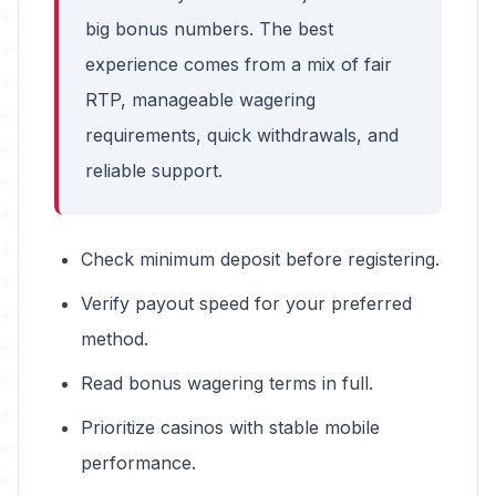
big bonus numbers. The best
experience comes from a mix of fair
RTP, manageable wagering
requirements, quick withdrawals, and
reliable support.
Check minimum deposit before registering.
Verify payout speed for your preferred
method.
Read bonus wagering terms in full.
Prioritize casinos with stable mobile
performance.