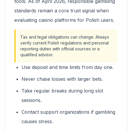
tools. As of April 2026, responsible gambling
standards remain a core trust signal when
evaluating casino platforms for Polish users.
Tax and legal obligations can change. Always
verify current Polish regulations and personal
reporting duties with official sources or a
qualified advisor.
Use deposit and time limits from day one.
Never chase losses with larger bets.
Take regular breaks during long slot
sessions.
Contact support organizations if gambling
causes stress.