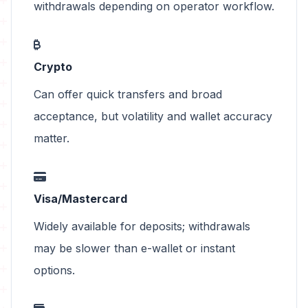
withdrawals depending on operator workflow.
Crypto
Can offer quick transfers and broad
acceptance, but volatility and wallet accuracy
matter.
Visa/Mastercard
Widely available for deposits; withdrawals
may be slower than e-wallet or instant
options.