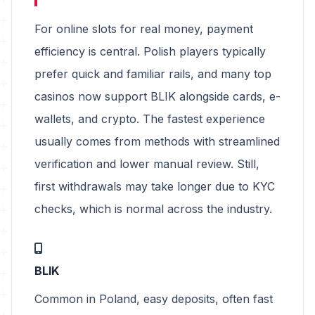
For online slots for real money, payment
efficiency is central. Polish players typically
prefer quick and familiar rails, and many top
casinos now support BLIK alongside cards, e-
wallets, and crypto. The fastest experience
usually comes from methods with streamlined
verification and lower manual review. Still,
first withdrawals may take longer due to KYC
checks, which is normal across the industry.
BLIK
Common in Poland, easy deposits, often fast