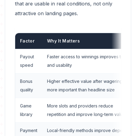
that are usable in real conditions, not only
attractive on landing pages.
Factor
Why It Matters
Payout
Faster access to winnings improves trust
speed
and usability
Bonus
Higher effective value after wagering is
quality
more important than headline size
Game
More slots and providers reduce
library
repetition and improve long-term value
Payment
Local-friendly methods improve deposit